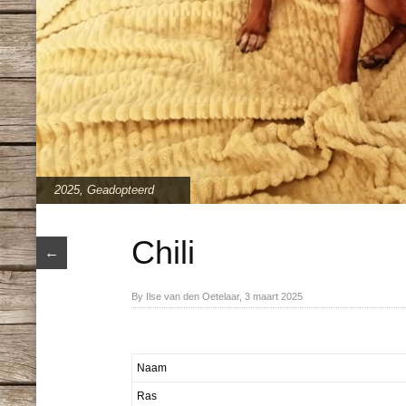
2025
,
Geadopteerd
Chili
←
By Ilse van den Oetelaar, 3 maart 2025
Naam
Ras