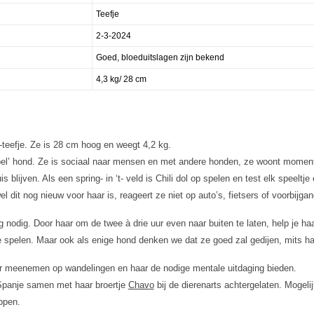
Teefje
2-3-2024
Goed, bloeduitslagen zijn bekend
4,3 kg/ 28 cm
-teefje. Ze is 28 cm hoog en weegt 4,2 kg.
boel’ hond. Ze is sociaal naar mensen en met andere honden, ze woont moment
s blijven. Als een spring- in ‘t- veld is Chili dol op spelen en test elk speel
dit nog nieuw voor haar is, reageert ze niet op auto’s, fietsers of voorbijgang
ng nodig. Door haar om de twee à drie uur even naar buiten te laten, help je ha
 spelen. Maar ook als enige hond denken we dat ze goed zal gedijen, mits haa
er meenemen op wandelingen en haar de nodige mentale uitdaging bieden.
 Spanje samen met haar broertje
Chavo
bij de dierenarts achtergelaten. Mogeli
ppen.