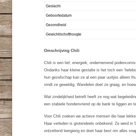
Geslacht
Geboortedatum
Gezondheid
Gewicht/schofthoogte
Omschrijving Chili
Chili is een lief, energiek, ondernemend podencomix
Ondanks haar kleine gestalte is het toch een ‘hele
hun gezelschap kan ze al een paar uurtjes alleen thui
vindt ze geweldig. Wandelen doet ze graag, en hoewel 
Wat zindelijkheid betreft heeft ze nog wat begeleidi
een stabiele hondenvriend op de bank te liggen en te
Voor Chili zoeken we actieve mensen die haar lekk
Haar verleden is grotendeels onbekend. Ze werd in
ontzettend leergierig en doet haar best om alles sna