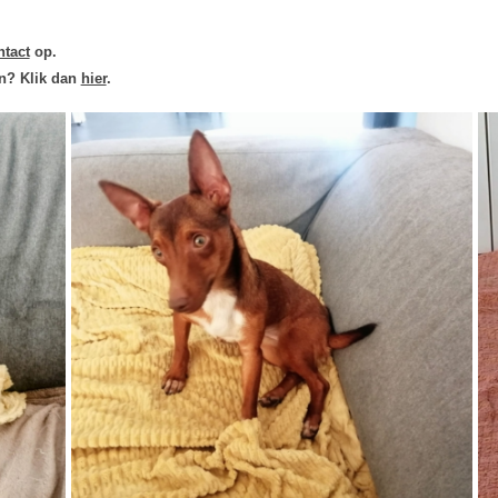
ntact
op.
en? Klik dan
hier
.