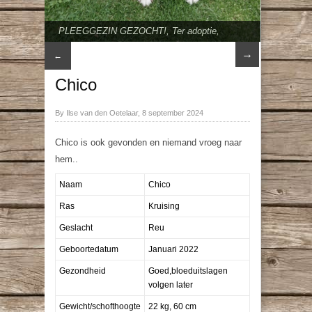
PLEEGGEZIN GEZOCHT!
,
Ter adoptie
,
vanaf 50 cm
→
←
Chico
By Ilse van den Oetelaar, 8 september 2024
Chico is ook gevonden en niemand vroeg naar
hem..
Naam
Chico
Ras
Kruising
Geslacht
Reu
Geboortedatum
Januari 2022
Gezondheid
Goed,bloeduitslagen
volgen later
Gewicht/schofthoogte
22 kg, 60 cm