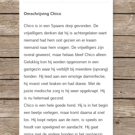
Omschrijving Chico
Chico is in een Spaans dorp gevonden. De
vrijwilligers denken dat hij is achtergelaten want
niemand had hem ooit gezien en er kwam
niemand naar hem vragen. De vrijwilligers zijn
overal geweest, maar helaas bleef Chico alleen.
Gelukkig kon hij worden opgenomen in een
gastgezin waar hij verblijft bij meerdere (opvang)
honden. Hij leed aan een ernstige darminfectie,
hij moest veel braken en had diaree. Met de
juiste medische zorg is hij weer opgeknapt. Hij
is nu helemaal gezond.
Chico is een hele goede hond. Hij is in het begin
een beetje verlegen, maar komt daarna al snel
los. Hij loopt netjes aan de riem, is speels en
houdt van speelgoed en aandacht. Hij gaat
prima met de andere honden in het gastgezin.