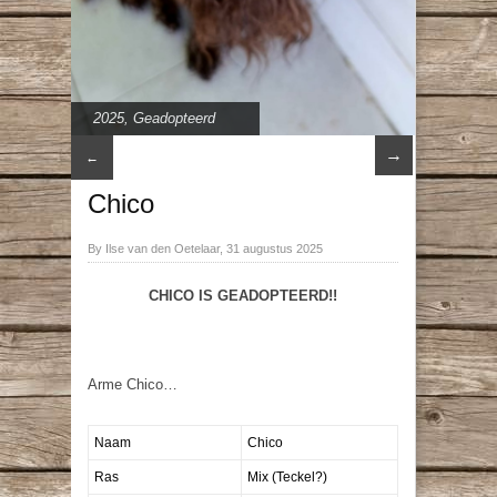
2025
,
Geadopteerd
→
←
Chico
By Ilse van den Oetelaar, 31 augustus 2025
CHICO IS GEADOPTEERD!!
Arme Chico…
Naam
Chico
Ras
Mix (Teckel?)