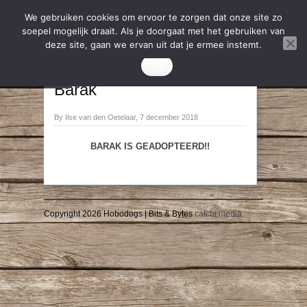
We gebruiken cookies om ervoor te zorgen dat onze site zo
soepel mogelijk draait. Als je doorgaat met het gebruiken van
deze site, gaan we ervan uit dat je ermee instemt.
2019
,
Geadopteerd
Oke
→
←
Barak
By Ilse van den Oetelaar, 7 december 2018
BARAK IS GEADOPTEERD!!
Copyright 2026 Hobodogs | Bits & Bytes
catchi media